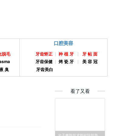
口腔美容
光脱毛
牙齿矫正
|
种 植 牙
|
牙 帖 面
asma
牙齿保健
|
烤 瓷 牙
|
美 容 冠
腋 臭
牙齿美白
看了又看
光子嫩肤技术能祛除肌肤痘印吗？希颜告诉你答案