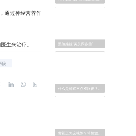
，通过神经营养作
的医生来治疗。
黑脸娃娃“美肤四步曲”
医院
什么是韩式三点双眼皮？价钱多少才算公道？上海希颜来科普
黄褐斑怎么祛除？希颜激光祛斑可以吗？