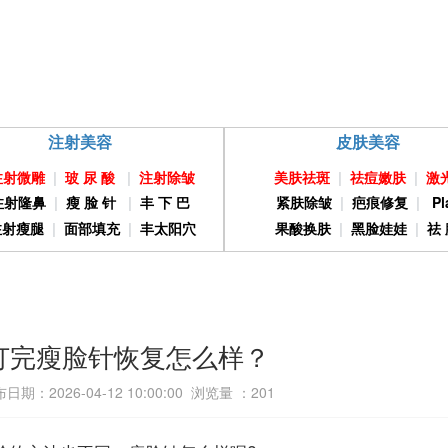
注射美容
皮肤美容
注射微雕
|
玻 尿 酸
|
注射除皱
美肤祛斑
|
祛痘嫩肤
|
激
注射隆鼻
|
瘦 脸 针
|
丰 下 巴
紧肤除皱
|
疤痕修复
|
Pl
注射瘦腿
|
面部填充
|
丰太阳穴
果酸换肤
|
黑脸娃娃
|
祛 
打完瘦脸针恢复怎么样？
日期：2026-04-12 10:00:00 浏览量 ：
201