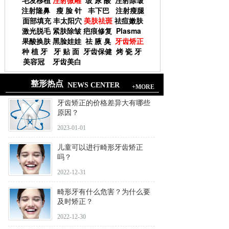
毛发移植
注射微雕
玻 尿 酸
注射除皱
注射隆鼻
瘦 脸 针
丰下巴
注射瘦腿
面部填充
丰太阳穴
美肤祛斑
祛痘嫩肤
激光脱毛
紧肤除皱
疤痕修复
Plasma
果酸换肤
黑脸娃娃
祛 腋 臭
牙齿矫正
种 植 牙
牙 贴 面
牙齿保健
烤 瓷 牙
美容冠
牙齿美白
整形热点
NEWS CENTER
+MORE
牙齿矫正的价格差异大有哪些
原因？
2023-01-01
儿童可以进行畸形牙齿矫正
吗？
2022-12-31
畸形牙有什么危害？为什么要
及时矫正？
2022-12-30