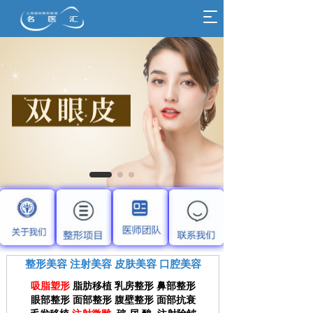
T
o
g
g
l
e
n
a
v
i
g
a
t
i
o
n
整形美容
注射美容
皮肤美容
口腔美容
吸脂塑形
脂肪移植
乳房整形
鼻部整形
眼部整形
面部整形
腹壁整形
面部抗衰